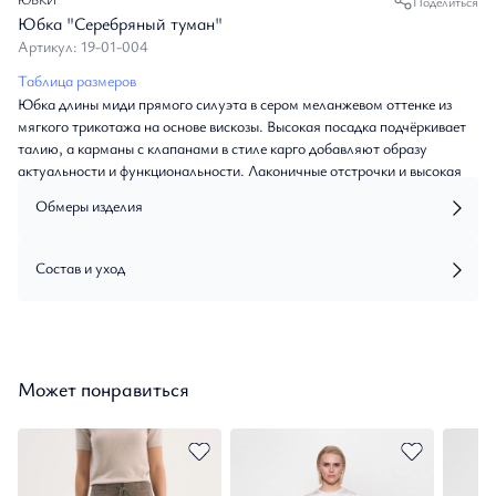
Поделиться
Юбка "Серебряный туман"
Артикул: 19-01-004
Таблица размеров
Юбка длины миди прямого силуэта в сером меланжевом оттенке из
мягкого трикотажа на основе вискозы. Высокая посадка подчёркивает
талию, а карманы с клапанами в стиле карго добавляют образу
актуальности и функциональности. Лаконичные отстрочки и высокая
шлица формируют изящный силуэт. Юбка идеально дополнит ваш
Обмеры изделия
гардероб, позволяя создавать элегантные и расслабленные образы на
каждый день.
Состав и уход
Может понравиться