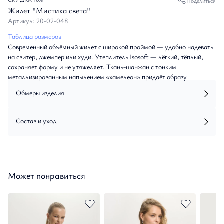
Поделиться
Жилет "Мистика света"
Артикул: 20-02-048
Таблица размеров
Современный объёмный жилет с широкой проймой — удобно надевать
на свитер, джемпер или худи. Утеплитель Isosoft — лёгкий, тёплый,
сохраняет форму и не утяжеляет. Ткань-шанжан с тонким
металлизированным напылением «хамелеон» придаёт образу
оригинальное мягкое сияние. Высокий воротник-стойка и
Обмеры изделия
ветрозащитный подклад защищают от ветра и обеспечивают комфорт.
Универсальная модель на каждый день — подойдёт для прогулок,
поездок и городского ритма.
Состав и уход
Может понравиться