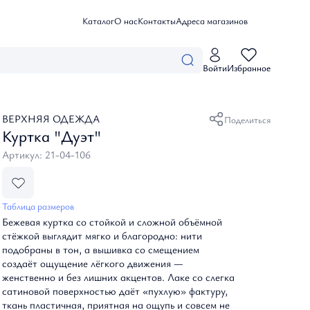
Каталог
О нас
Контакты
Адреса магазинов
Личный кабинет
Войти
Избранное
Войти
Коллекции
Избранные товары
Мои заказы
Летние истории
Профиль
ВЕРХНЯЯ ОДЕЖДА
Каталог
Поделиться
Созвездие Невы
Куртка "Дуэт"
Небесные грезы
Дыхание цветов
Артикул: 21-04-106
Одежда
Белые ночи
Посмотреть все
Базовая одежда
Аксессуары
Блузы, топы и рубашки
Танец природы
Таблица размеров
Брюки, шорты и комбинезоны
Тайны океана
Посмотреть все
Бежевая куртка со стойкой и сложной объёмной
Верхняя одежда
О нас
Вдохновение
Зонты
стёжкой выглядит мягко и благородно: нити
Джемперы, кардиганы и водолазки
Таинственный сад
подобраны в тон, а вышивка со смещением
Платки и налантины
Жакеты и бомберы
создаёт ощущение лёгкого движения —
Ремни и пояса
Адреса магазинов
Платья
женственно и без лишних акцентов. Лаке со слегка
Сумки
Юбки
сатиновой поверхностью даёт «пухлую» фактуру,
Контакты
ткань пластичная, приятная на ощупь и совсем не