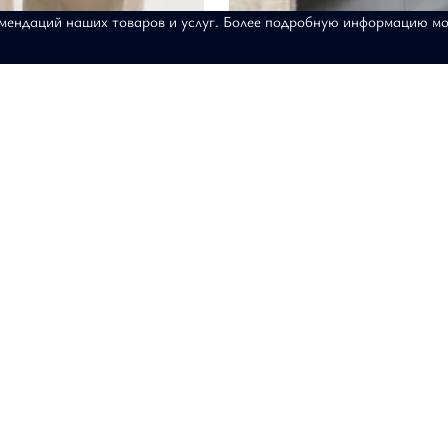
омендаций наших товаров и услуг. Более подробную информацию м
ёплый туман"
Жилет "Тайны Эрмитажа"
7-191-Э
АРТИКУЛ: 18-08-181