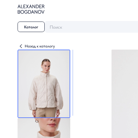
Поиск
Каталог
Назад к каталогу
Династия
Осень / Зима 2026-2027
Небесные грезы
Осень-Зима 2025-26
Созвездие Невы
Осень / Зима 2024-2025
Танец природы