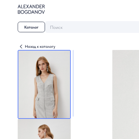
Поиск
Каталог
Назад к каталогу
Династия
Осень / Зима 2026-2027
Небесные грезы
Осень-Зима 2025-26
Созвездие Невы
Осень / Зима 2024-2025
Танец природы