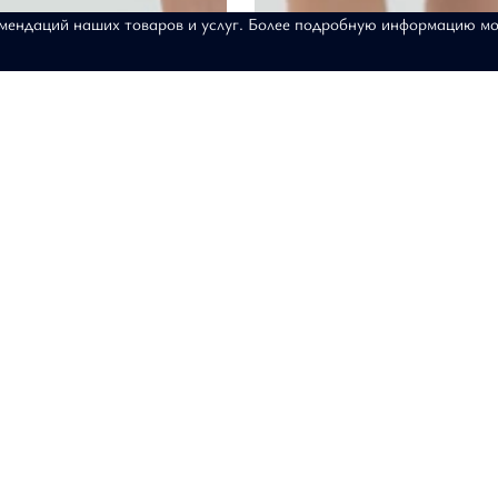
омендаций наших товаров и услуг. Более подробную информацию м
одские джунгли
Жилет Шебби
8-0054
АРТИКУЛ: 17-08-0049