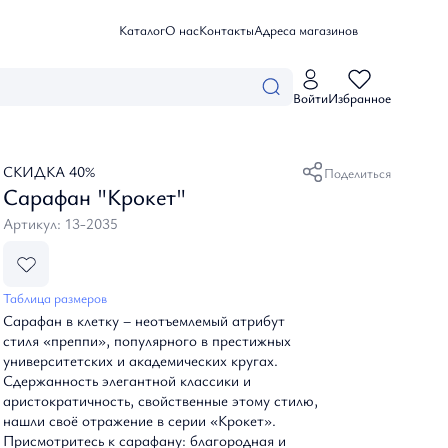
Каталог
О нас
Контакты
Адреса магазинов
Личный кабинет
Войти
Избранное
Войти
Коллекции
Избранные товары
Мои заказы
Летние истории
Профиль
СКИДКА 40%
Каталог
Поделиться
Созвездие Невы
Сарафан "Крокет"
Небесные грезы
Дыхание цветов
Артикул: 13-2035
Одежда
Белые ночи
Посмотреть все
Базовая одежда
Аксессуары
Блузы, топы и рубашки
Танец природы
Таблица размеров
Брюки, шорты и комбинезоны
Тайны океана
Посмотреть все
Сарафан в клетку – неотъемлемый атрибут
Верхняя одежда
О нас
Вдохновение
Зонты
стиля «преппи», популярного в престижных
Джемперы, кардиганы и водолазки
Таинственный сад
университетских и академических кругах.
Платки и налантины
Жакеты и бомберы
Сдержанность элегантной классики и
Ремни и пояса
Адреса магазинов
Платья
аристократичность, свойственные этому стилю,
Сумки
Юбки
нашли своё отражение в серии «Крокет».
Контакты
Присмотритесь к сарафану: благородная и