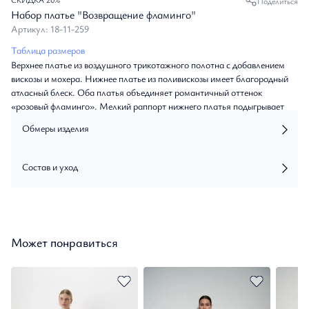
Поделиться
Набор платье "Возвращение фламинго"
Артикул: 18-11-259
Таблица размеров
Верхнее платье из воздушного трикотажного полотна с добавлением
вискозы и мохера. Нижнее платье из поливискозы имеет благородный
атласный блеск. Оба платья объединяет романтичный оттенок
«розовый фламинго». Мелкий раппорт нижнего платья подыгрывает
ажурной фактуре верхнего. Принт с изображением пары фламинго,
Обмеры изделия
выполненный приёмом print placement – нанесён с левой стороны
переда нижнего платья, возвращает нас к истокам бренда - именно с
этого образа началась история ALEXANDER BOGDANOV.
Состав и уход
Подрезной лиф с V-образным вырезом и вытачками на тонких
регулируемых бретелях позволяет носить платье самостоятельно или
дополнив жакетом, кардиганом, джемпером.
Может понравиться