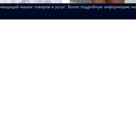
омендаций наших товаров и услуг. Более подробную информацию м
окие "Льняной гербарий"
Юбка "Ренессанс"
3-344
АРТИКУЛ: 19-02-033