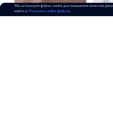
Мы используем файлы cookie для повышения качества рек
найти в
Политике cookie файлов
.
Сарафан "Буше"
Брюки шир
АРТИКУЛ: 18-09-204
АРТИКУЛ: 19-1