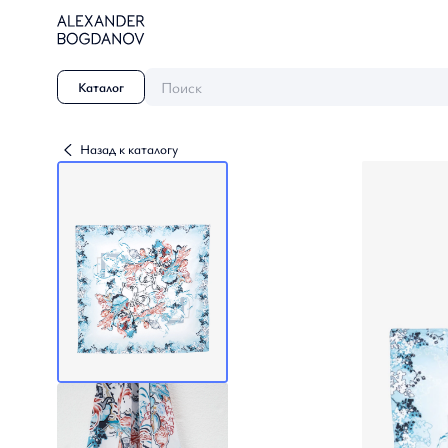
Поиск
Каталог
Назад к каталогу
Династия
Осень / Зима 2026-2027
Небесные грезы
Осень-Зима 2025-26
Созвездие Невы
Осень / Зима 2024-2025
Танец природы