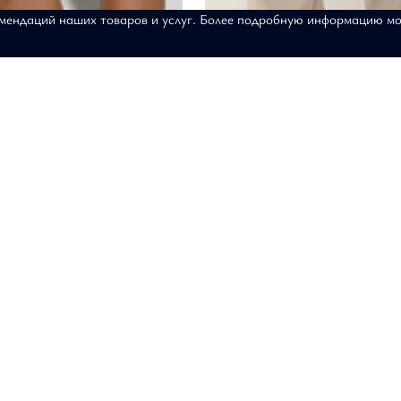
омендаций наших товаров и услуг. Более подробную информацию м
 "Прикосновение
Юбка "Питерская прогулка"
АРТИКУЛ: 18-02-027-О
2-038