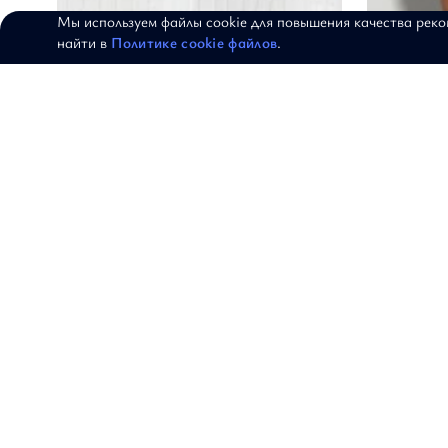
Мы используем файлы cookie для повышения качества рек
найти в
Политике cookie файлов
.
Рубашка "Белый полёт"
Юбка мини
нежности"
АРТИКУЛ: 19-07-179
АРТИКУЛ: 19-0