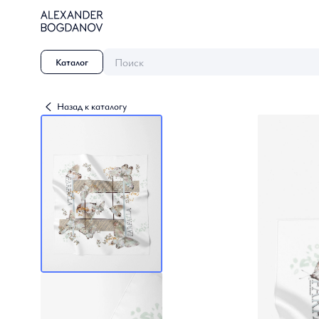
Поиск
Каталог
Назад к каталогу
Династия
Осень / Зима 2026-2027
Небесные грезы
Осень-Зима 2025-26
Созвездие Невы
Осень / Зима 2024-2025
Танец природы