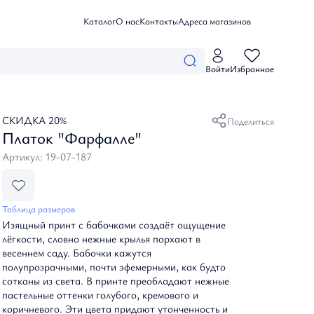
Каталог
О нас
Контакты
Адреса магазинов
Личный кабинет
Войти
Избранное
Войти
Коллекции
Избранные товары
Мои заказы
Летние истории
Профиль
СКИДКА 20%
Каталог
Поделиться
Созвездие Невы
Платок "Фарфалле"
Небесные грезы
Дыхание цветов
Артикул: 19-07-187
Одежда
Белые ночи
Посмотреть все
Базовая одежда
Аксессуары
Блузы, топы и рубашки
Танец природы
Таблица размеров
Брюки, шорты и комбинезоны
Тайны океана
Посмотреть все
Изящный принт с бабочками создаёт ощущение
Верхняя одежда
О нас
Вдохновение
Зонты
лёгкости, словно нежные крылья порхают в
Джемперы, кардиганы и водолазки
Таинственный сад
весеннем саду. Бабочки кажутся
Платки и налантины
Жакеты и бомберы
полупрозрачными, почти эфемерными, как будто
Ремни и пояса
Адреса магазинов
Платья
сотканы из света. В принте преобладают нежные
Сумки
Юбки
пастельные оттенки голубого, кремового и
Контакты
коричневого. Эти цвета придают утонченность и