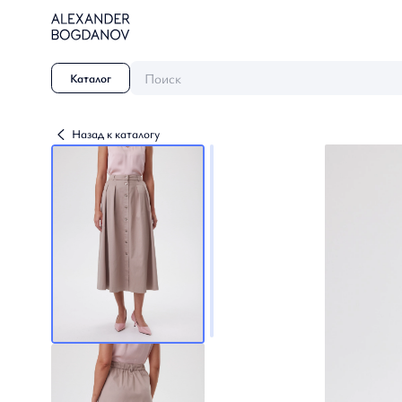
Поиск
Каталог
Назад к каталогу
Династия
Осень / Зима 2026-2027
Небесные грезы
Осень-Зима 2025-26
Созвездие Невы
Осень / Зима 2024-2025
Танец природы