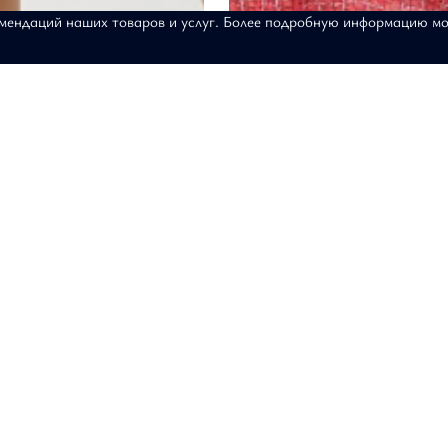
омендаций наших товаров и услуг. Более подробную информацию м
"Новые горизонты"
Юбка "Алые паруса"
3-302
АРТИКУЛ: 17-02-027