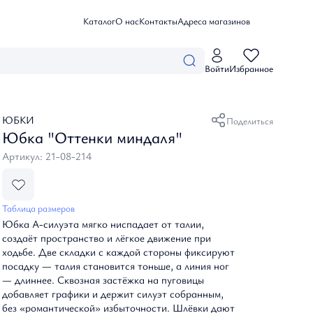
Каталог
О нас
Контакты
Адреса магазинов
Личный кабинет
Войти
Избранное
Войти
Коллекции
Избранные товары
Мои заказы
Летние истории
Профиль
ЮБКИ
Каталог
Поделиться
Созвездие Невы
Юбка "Оттенки миндаля"
Небесные грезы
Дыхание цветов
Артикул: 21-08-214
Одежда
Белые ночи
Посмотреть все
Базовая одежда
Аксессуары
Блузы, топы и рубашки
Танец природы
Таблица размеров
Брюки, шорты и комбинезоны
Тайны океана
Посмотреть все
Юбка А-силуэта мягко ниспадает от талии,
Верхняя одежда
О нас
Вдохновение
Зонты
создаёт пространство и лёгкое движение при
Джемперы, кардиганы и водолазки
Таинственный сад
ходьбе. Две складки с каждой стороны фиксируют
Платки и налантины
Жакеты и бомберы
посадку — талия становится тоньше, а линия ног
Ремни и пояса
Адреса магазинов
Платья
— длиннее. Сквозная застёжка на пуговицы
Сумки
Юбки
добавляет графики и держит силуэт собранным,
Контакты
без «романтической» избыточности. Шлёвки дают