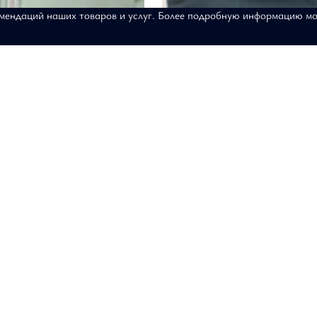
омендаций наших товаров и услуг. Более подробную информацию м
т "Утренний кофе"
Жилет "Мистика света"
8-174
АРТИКУЛ: 20-02-048-Э