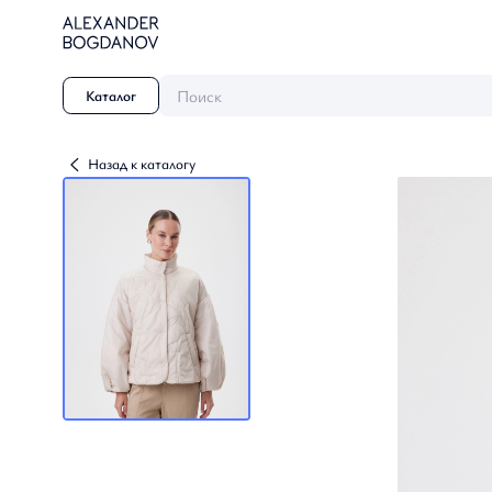
Поиск
Каталог
Назад к каталогу
Династия
Осень / Зима 2026-2027
Небесные грезы
Осень-Зима 2025-26
Созвездие Невы
Осень / Зима 2024-2025
Танец природы