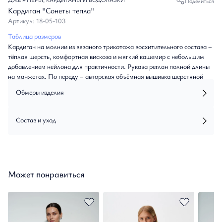
Поделиться
Кардиган "Сонеты тепла"
Артикул: 18-05-103
Таблица размеров
Кардиган на молнии из вязаного трикотажа восхитительного состава –
тёплая шерсть, комфортная вискоза и мягкий кашемир с небольшим
добавлением нейлона для практичности. Рукава реглан полной длины
на манжетах. По переду – авторская объёмная вышивка шерстяной
нитью, изображающая контуры Казанского собора и розы. Воротник-
Обмеры изделия
стойка, манжеты и низ кардигана оформлены монохромной
трикотажной бейкой в «рубчик». Застёжка на молнию из белого
металла.
Состав и уход
Может понравиться