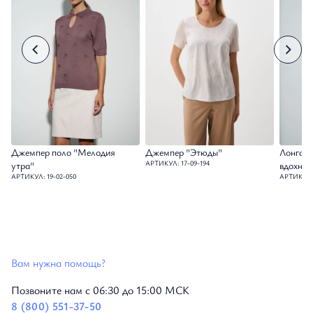
Джемпер поло "Мелодия
Джемпер "Этюды"
Лонгсли
АРТИКУЛ: 17-09-194
утра"
вдохнов
АРТИКУЛ: 19-02-050
АРТИКУЛ: 
Вам нужна помощь?
Позвоните нам с 06:30 до 15:00 МСК
8 (800) 551-37-50